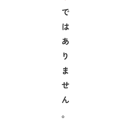
で
は
あ
り
ま
せ
ん
。