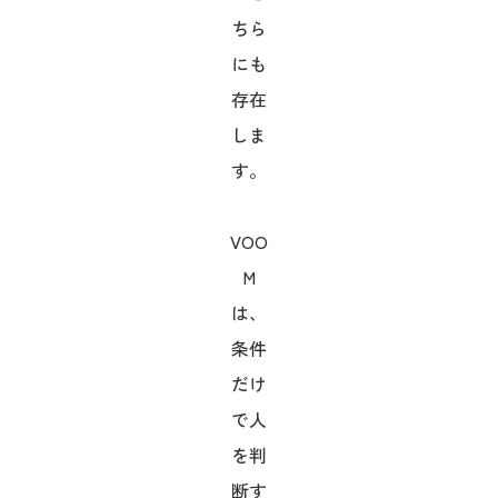
ちら
にも
存在
しま
す。
VOO
M
は、
条件
だけ
で人
を判
断す