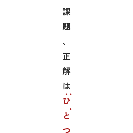
課
題
、
正
解
は
ひ
と
つ