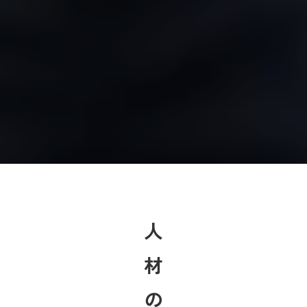
人
材
の