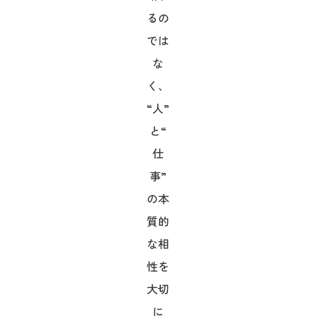
るの
では
な
く、
“人”
と“
仕
事”
の本
質的
な相
性を
大切
に