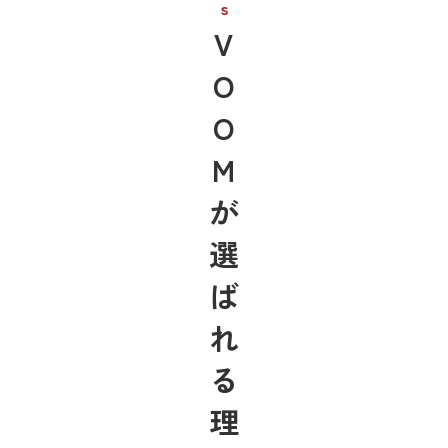
s
V
O
O
M
が
選
ば
れ
る
理