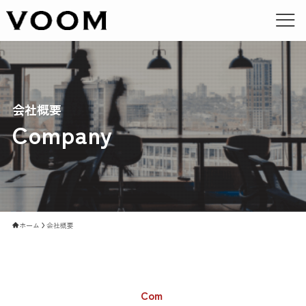
会社概要
Company
ホーム
会社概要
Com